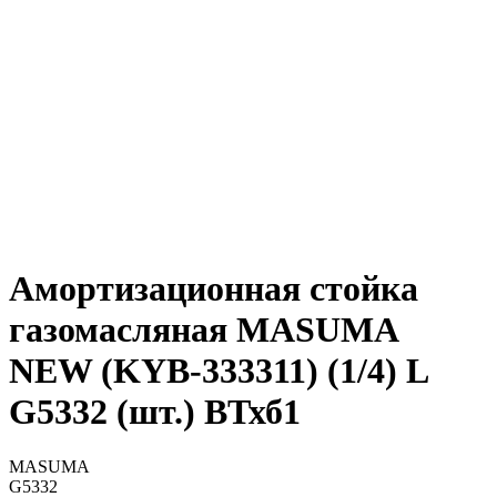
Амортизационная стойка
газомасляная MASUMA
NEW (KYB-333311) (1/4) L
G5332 (шт.) ВТхб1
MASUMA
G5332