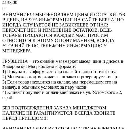
4133,00
р.
ВНИМАНИЕ!!! МЫ ОБНОВЛЯЕМ ЦЕНЫ И ОСТАТКИ РАЗ
В ДЕНЬ, НА 99% ИНФОРМАЦИЯ НА САЙТЕ ВЕРНА! НО
ИНОГДА СЛУЧАЕТСЯ НЕ ЗАВИСЯЩЕЕ ОТ НАС:
ПЕРЕСЧЕТ ЦЕН И ИЗМЕНЕНИЕ ОСТАТКОВ, ВЕДЬ
ТОВАРЫ ПРОДАЮТСЯ КАЖДЫЙ ЧАС! ПРОСИМ
ОТНОСИТСЯ К ЭТОМУ С ПОНИМАНИЕМ, ВСЕГДА
УТОЧНЯЙТЕ ПО ТЕЛЕФОНУ ИНФОРМАЦИЮ У
МЕНЕДЖЕРА.
ГРУЗШИНА – это онлайн мегамаркет масел, шин и дисков в
Хабаровске! Мы работаем в формате:
1) Покупатель оформляет заказ на сайте или по телефону.
2) Менеджер подтверждает ваш заказ и резервирует товар.
3) Если товар находится на складе, мы перемещаем его на
выдачу, в обычных условиях за пару часов.
4) Клиент получает и оплачивает заказ на ул. Ухтомского 22,
оф.4!
БЕЗ ПОДТВЕРЖДЕНИЯ ЗАКАЗА МЕНЕДЖЕРОМ
НАЛИЧИЕ НЕ ГАРАНТИРУЕТСЯ, ВСЕГДА ЗВОНИТЕ
ПЕРЕД ПРИЕЗДОМ!!!
ВНИМАНИЕ!!! УЧЕТ ВЕДЕТСЯ ПО СТРАНЕ БРЕНДА!!! У