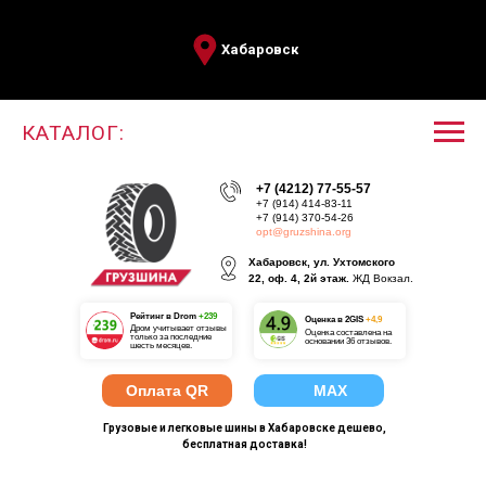
Хабаровск
КАТАЛОГ:
+7 (4212) 77-55-57
+7 (914) 414-83-11
+7 (914) 370-54-26
opt@gruzshina.org
Хабаровск, ул. Ухтомского
22, оф. 4, 2й этаж.
ЖД Вокзал.
Рейтинг в Drom
+239
О
ценка в 2GIS
+4,9
Дром учитывает отзывы
Оценка составлена на
только за последние
основании 36 отзывов.
шесть месяцев.
Оплата QR
MAX
Грузовые и легковые шины в Хабаровске дешево,
бесплатная доставка!