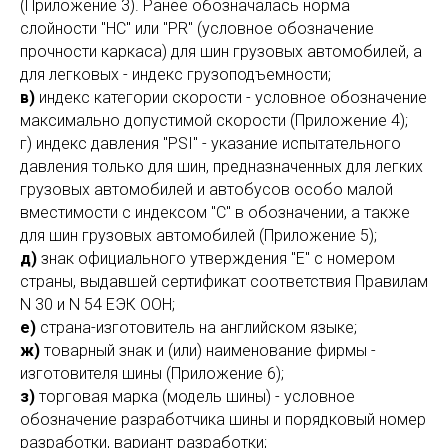
(Приложение 3). Ранее обозначалась норма
слойности "НС" или "PR" (условное обозначение
прочности каркаса) для шин грузовых автомобилей, а
для легковых - индекс грузоподъемности;
в)
индекс категории скорости - условное обозначение
максимально допустимой скорости (Приложение 4);
г) индекс давления "PSI" - указание испытательного
давления только для шин, предназначенных для легких
грузовых автомобилей и автобусов особо малой
вместимости с индексом "С" в обозначении, а также
для шин грузовых автомобилей (Приложение 5);
д)
знак официального утверждения "Е" с номером
страны, выдавшей сертификат соответствия Правилам
N 30 и N 54 ЕЭК ООН;
е)
страна-изготовитель на английском языке;
ж)
товарный знак и (или) наименование фирмы -
изготовителя шины (Приложение 6);
з)
торговая марка (модель шины) - условное
обозначение разработчика шины и порядковый номер
разработки, вариант разработки;