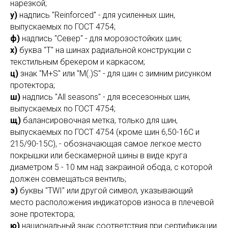
нарезкой;
у)
надпись "Reinforced" - для усиленных шин,
выпускаемых по ГОСТ 4754;
ф)
надпись "Север" - для морозостойких шин;
х)
буква "Т" на шинах радиальной конструкции с
текстильным брекером и каркасом;
ц)
знак "М+S" или "М(.)S" - для шин с зимним рисунком
протектора;
ш)
надпись "All seasons" - для всесезонных шин,
выпускаемых по ГОСТ 4754;
щ)
балансировочная метка, только для шин,
выпускаемых по ГОСТ 4754 (кроме шин 6,50-16С и
215/90-15С), - обозначающая самое легкое место
покрышки или бескамерной шины в виде круга
диаметром 5 - 10 мм над закраиной обода, с которой
должен совмещаться вентиль;
э)
буквы "TWI" или другой символ, указывающий
место расположения индикаторов износа в плечевой
зоне протектора;
ю)
национальный знак соответствия при сертификации