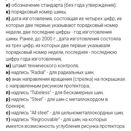
и)
обозначение стандарта (без года утверждения);
к)
порядковый номер шины;
л)
дата изготовления, состоящая из четырех цифр, из
которых две первые указывают порядковый номер
недели, две последние цифры - год изготовления
шины. Ранее, до 2000 г., дата изготовления состояла
из трех цифр, из которых две первые указывали
порядковый номер недели, последняя - последнюю
цифру года изготовления;
м)
штамп технического контроля;
н)
надпись "Radial" - для радиальных шин;
о)
знак направления вращения (стрелка) на покрышках
с направленным рисунком протектора;
п)
надпись "Tubeless" - для бескамерных шин;
р)
надпись "Steel" - для шин с металлокордом в
брекере;
с)
надпись "All steel" - для цельнометаллокордных шин;
т)
надпись "Regroovable" - для шин, на которых
имеется возможность углубления рисунка протектора