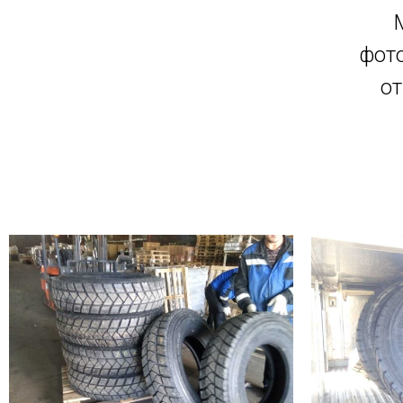
фото
от