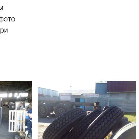
м
 фото
при