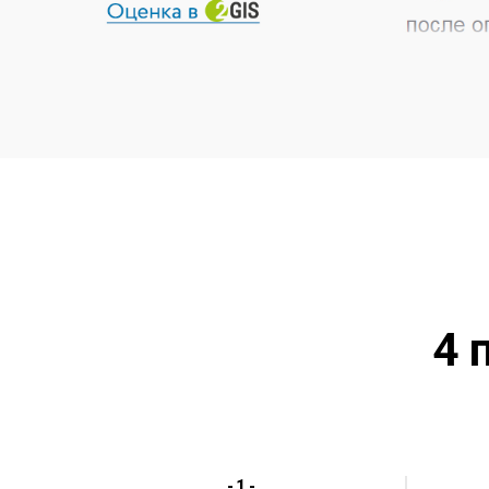
4 
-1-