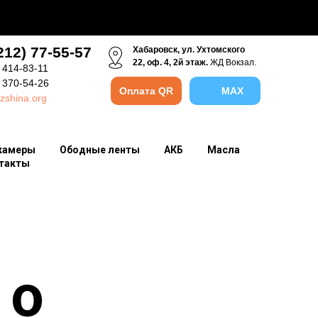
212) 77-55-57
Хабаровск, ул. Ухтомского
22, оф. 4, 2й этаж.
ЖД Вокзал.
 414-83-11
) 370-54-26
Оплата QR
MAX
zshina.org
камеры
Ободные ленты
АКБ
Масла
такты
 о