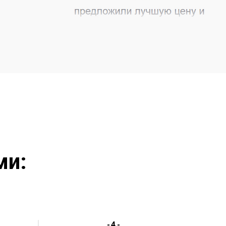
ми:
-4-