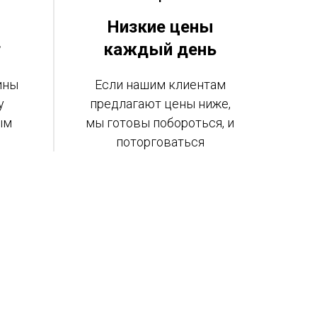
Низкие цены
т
каждый день
ины
Если нашим клиентам
у
предлагают цены ниже,
ым
мы готовы побороться, и
поторговаться