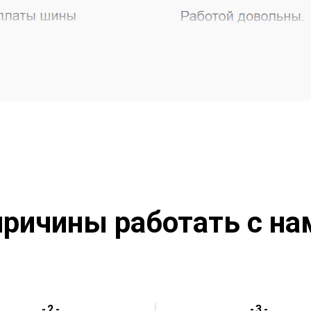
причины работать с на
-2-
-3-