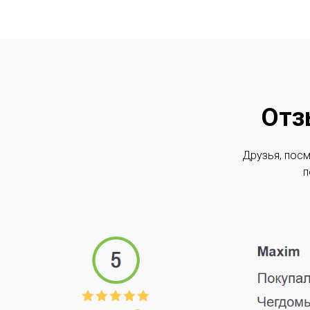
Отз
Друзья, посм
п