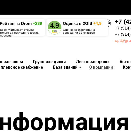
+7 (4
Рейтинг в Drom
+239
О
ценка в 2GIS
+4,9
+7 (914)
Дром учитывает отзывы
Оценка составлена на
только за последние шесть
основании 36 отзывов.
+7 (914
месяцев.
opt@gru
ковые шины
Грузовые диски
Легковые диски
Авто
плексное снабжение
База знаний
О компании
Кон
нформация