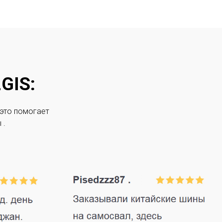
GIS:
 это помогает
 .