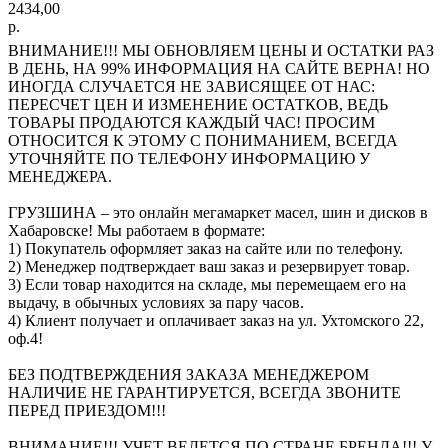
2434,00
р.
ВНИМАНИЕ!!! МЫ ОБНОВЛЯЕМ ЦЕНЫ И ОСТАТКИ РАЗ
В ДЕНЬ, НА 99% ИНФОРМАЦИЯ НА САЙТЕ ВЕРНА! НО
ИНОГДА СЛУЧАЕТСЯ НЕ ЗАВИСЯЩЕЕ ОТ НАС:
ПЕРЕСЧЕТ ЦЕН И ИЗМЕНЕНИЕ ОСТАТКОВ, ВЕДЬ
ТОВАРЫ ПРОДАЮТСЯ КАЖДЫЙ ЧАС! ПРОСИМ
ОТНОСИТСЯ К ЭТОМУ С ПОНИМАНИЕМ, ВСЕГДА
УТОЧНЯЙТЕ ПО ТЕЛЕФОНУ ИНФОРМАЦИЮ У
МЕНЕДЖЕРА.
ГРУЗШИНА – это онлайн мегамаркет масел, шин и дисков в
Хабаровске! Мы работаем в формате:
1) Покупатель оформляет заказ на сайте или по телефону.
2) Менеджер подтверждает ваш заказ и резервирует товар.
3) Если товар находится на складе, мы перемещаем его на
выдачу, в обычных условиях за пару часов.
4) Клиент получает и оплачивает заказ на ул. Ухтомского 22,
оф.4!
БЕЗ ПОДТВЕРЖДЕНИЯ ЗАКАЗА МЕНЕДЖЕРОМ
НАЛИЧИЕ НЕ ГАРАНТИРУЕТСЯ, ВСЕГДА ЗВОНИТЕ
ПЕРЕД ПРИЕЗДОМ!!!
ВНИМАНИЕ!!! УЧЕТ ВЕДЕТСЯ ПО СТРАНЕ БРЕНДА!!! У