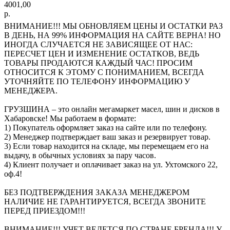
4001,00
р.
ВНИМАНИЕ!!! МЫ ОБНОВЛЯЕМ ЦЕНЫ И ОСТАТКИ РАЗ
В ДЕНЬ, НА 99% ИНФОРМАЦИЯ НА САЙТЕ ВЕРНА! НО
ИНОГДА СЛУЧАЕТСЯ НЕ ЗАВИСЯЩЕЕ ОТ НАС:
ПЕРЕСЧЕТ ЦЕН И ИЗМЕНЕНИЕ ОСТАТКОВ, ВЕДЬ
ТОВАРЫ ПРОДАЮТСЯ КАЖДЫЙ ЧАС! ПРОСИМ
ОТНОСИТСЯ К ЭТОМУ С ПОНИМАНИЕМ, ВСЕГДА
УТОЧНЯЙТЕ ПО ТЕЛЕФОНУ ИНФОРМАЦИЮ У
МЕНЕДЖЕРА.
ГРУЗШИНА – это онлайн мегамаркет масел, шин и дисков в
Хабаровске! Мы работаем в формате:
1) Покупатель оформляет заказ на сайте или по телефону.
2) Менеджер подтверждает ваш заказ и резервирует товар.
3) Если товар находится на складе, мы перемещаем его на
выдачу, в обычных условиях за пару часов.
4) Клиент получает и оплачивает заказ на ул. Ухтомского 22,
оф.4!
БЕЗ ПОДТВЕРЖДЕНИЯ ЗАКАЗА МЕНЕДЖЕРОМ
НАЛИЧИЕ НЕ ГАРАНТИРУЕТСЯ, ВСЕГДА ЗВОНИТЕ
ПЕРЕД ПРИЕЗДОМ!!!
ВНИМАНИЕ!!! УЧЕТ ВЕДЕТСЯ ПО СТРАНЕ БРЕНДА!!! У