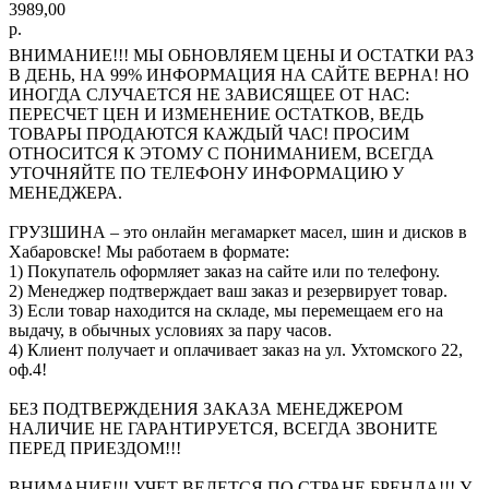
3989,00
р.
ВНИМАНИЕ!!! МЫ ОБНОВЛЯЕМ ЦЕНЫ И ОСТАТКИ РАЗ
В ДЕНЬ, НА 99% ИНФОРМАЦИЯ НА САЙТЕ ВЕРНА! НО
ИНОГДА СЛУЧАЕТСЯ НЕ ЗАВИСЯЩЕЕ ОТ НАС:
ПЕРЕСЧЕТ ЦЕН И ИЗМЕНЕНИЕ ОСТАТКОВ, ВЕДЬ
ТОВАРЫ ПРОДАЮТСЯ КАЖДЫЙ ЧАС! ПРОСИМ
ОТНОСИТСЯ К ЭТОМУ С ПОНИМАНИЕМ, ВСЕГДА
УТОЧНЯЙТЕ ПО ТЕЛЕФОНУ ИНФОРМАЦИЮ У
МЕНЕДЖЕРА.
ГРУЗШИНА – это онлайн мегамаркет масел, шин и дисков в
Хабаровске! Мы работаем в формате:
1) Покупатель оформляет заказ на сайте или по телефону.
2) Менеджер подтверждает ваш заказ и резервирует товар.
3) Если товар находится на складе, мы перемещаем его на
выдачу, в обычных условиях за пару часов.
4) Клиент получает и оплачивает заказ на ул. Ухтомского 22,
оф.4!
БЕЗ ПОДТВЕРЖДЕНИЯ ЗАКАЗА МЕНЕДЖЕРОМ
НАЛИЧИЕ НЕ ГАРАНТИРУЕТСЯ, ВСЕГДА ЗВОНИТЕ
ПЕРЕД ПРИЕЗДОМ!!!
ВНИМАНИЕ!!! УЧЕТ ВЕДЕТСЯ ПО СТРАНЕ БРЕНДА!!! У