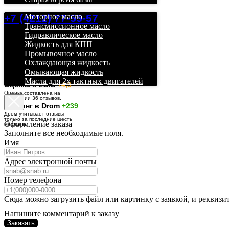
+7 (4212) 77-55-57
Моторное масло
Трансмиссионное масло
Гидравлическое масло
Жидкость для КПП
Промывочное масло
Охлаждающая жидкость
Омывающая жидкость
Масла для 2х тактных двигателей
О
ценка в 2GIS
+4,9
Оценка составлена на
основании 36 отзывов.
Рейтинг в Drom
+239
Дром учитывает отзывы
только за последние шесть
Оформление заказа
месяцев.
Заполните все необходимые поля.
Имя
Адрес электронной почты
Номер телефона
Сюда можно загрузить файл или картинку с заявкой, и реквизи
Напишите комментарий к заказу
Заказать