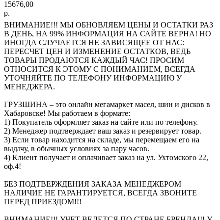
15676,00
р.
ВНИМАНИЕ!!! МЫ ОБНОВЛЯЕМ ЦЕНЫ И ОСТАТКИ РАЗ
В ДЕНЬ, НА 99% ИНФОРМАЦИЯ НА САЙТЕ ВЕРНА! НО
ИНОГДА СЛУЧАЕТСЯ НЕ ЗАВИСЯЩЕЕ ОТ НАС:
ПЕРЕСЧЕТ ЦЕН И ИЗМЕНЕНИЕ ОСТАТКОВ, ВЕДЬ
ТОВАРЫ ПРОДАЮТСЯ КАЖДЫЙ ЧАС! ПРОСИМ
ОТНОСИТСЯ К ЭТОМУ С ПОНИМАНИЕМ, ВСЕГДА
УТОЧНЯЙТЕ ПО ТЕЛЕФОНУ ИНФОРМАЦИЮ У
МЕНЕДЖЕРА.
ГРУЗШИНА – это онлайн мегамаркет масел, шин и дисков в
Хабаровске! Мы работаем в формате:
1) Покупатель оформляет заказ на сайте или по телефону.
2) Менеджер подтверждает ваш заказ и резервирует товар.
3) Если товар находится на складе, мы перемещаем его на
выдачу, в обычных условиях за пару часов.
4) Клиент получает и оплачивает заказ на ул. Ухтомского 22,
оф.4!
БЕЗ ПОДТВЕРЖДЕНИЯ ЗАКАЗА МЕНЕДЖЕРОМ
НАЛИЧИЕ НЕ ГАРАНТИРУЕТСЯ, ВСЕГДА ЗВОНИТЕ
ПЕРЕД ПРИЕЗДОМ!!!
ВНИМАНИЕ!!! УЧЕТ ВЕДЕТСЯ ПО СТРАНЕ БРЕНДА!!! У