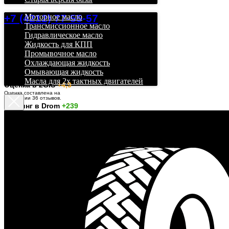
+7 (4212) 77-55-57
Моторное масло
Трансмиссионное масло
Гидравлическое масло
Жидкость для КПП
Промывочное масло
Охлаждающая жидкость
Омывающая жидкость
Масла для 2х тактных двигателей
О
ценка в 2GIS
+4,9
Оценка составлена на
основании 36 отзывов.
Рейтинг в Drom
+239
Дром учитывает отзывы
только за последние шесть
месяцев.