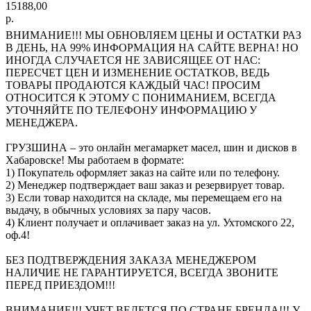
15188,00
р.
ВНИМАНИЕ!!! МЫ ОБНОВЛЯЕМ ЦЕНЫ И ОСТАТКИ РАЗ
В ДЕНЬ, НА 99% ИНФОРМАЦИЯ НА САЙТЕ ВЕРНА! НО
ИНОГДА СЛУЧАЕТСЯ НЕ ЗАВИСЯЩЕЕ ОТ НАС:
ПЕРЕСЧЕТ ЦЕН И ИЗМЕНЕНИЕ ОСТАТКОВ, ВЕДЬ
ТОВАРЫ ПРОДАЮТСЯ КАЖДЫЙ ЧАС! ПРОСИМ
ОТНОСИТСЯ К ЭТОМУ С ПОНИМАНИЕМ, ВСЕГДА
УТОЧНЯЙТЕ ПО ТЕЛЕФОНУ ИНФОРМАЦИЮ У
МЕНЕДЖЕРА.
ГРУЗШИНА – это онлайн мегамаркет масел, шин и дисков в
Хабаровске! Мы работаем в формате:
1) Покупатель оформляет заказ на сайте или по телефону.
2) Менеджер подтверждает ваш заказ и резервирует товар.
3) Если товар находится на складе, мы перемещаем его на
выдачу, в обычных условиях за пару часов.
4) Клиент получает и оплачивает заказ на ул. Ухтомского 22,
оф.4!
БЕЗ ПОДТВЕРЖДЕНИЯ ЗАКАЗА МЕНЕДЖЕРОМ
НАЛИЧИЕ НЕ ГАРАНТИРУЕТСЯ, ВСЕГДА ЗВОНИТЕ
ПЕРЕД ПРИЕЗДОМ!!!
ВНИМАНИЕ!!! УЧЕТ ВЕДЕТСЯ ПО СТРАНЕ БРЕНДА!!! У