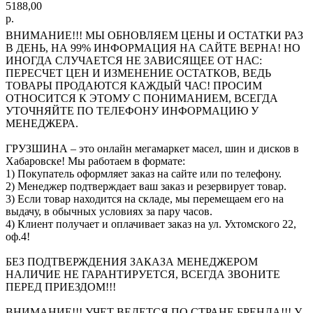
5188,00
р.
ВНИМАНИЕ!!! МЫ ОБНОВЛЯЕМ ЦЕНЫ И ОСТАТКИ РАЗ
В ДЕНЬ, НА 99% ИНФОРМАЦИЯ НА САЙТЕ ВЕРНА! НО
ИНОГДА СЛУЧАЕТСЯ НЕ ЗАВИСЯЩЕЕ ОТ НАС:
ПЕРЕСЧЕТ ЦЕН И ИЗМЕНЕНИЕ ОСТАТКОВ, ВЕДЬ
ТОВАРЫ ПРОДАЮТСЯ КАЖДЫЙ ЧАС! ПРОСИМ
ОТНОСИТСЯ К ЭТОМУ С ПОНИМАНИЕМ, ВСЕГДА
УТОЧНЯЙТЕ ПО ТЕЛЕФОНУ ИНФОРМАЦИЮ У
МЕНЕДЖЕРА.
ГРУЗШИНА – это онлайн мегамаркет масел, шин и дисков в
Хабаровске! Мы работаем в формате:
1) Покупатель оформляет заказ на сайте или по телефону.
2) Менеджер подтверждает ваш заказ и резервирует товар.
3) Если товар находится на складе, мы перемещаем его на
выдачу, в обычных условиях за пару часов.
4) Клиент получает и оплачивает заказ на ул. Ухтомского 22,
оф.4!
БЕЗ ПОДТВЕРЖДЕНИЯ ЗАКАЗА МЕНЕДЖЕРОМ
НАЛИЧИЕ НЕ ГАРАНТИРУЕТСЯ, ВСЕГДА ЗВОНИТЕ
ПЕРЕД ПРИЕЗДОМ!!!
ВНИМАНИЕ!!! УЧЕТ ВЕДЕТСЯ ПО СТРАНЕ БРЕНДА!!! У