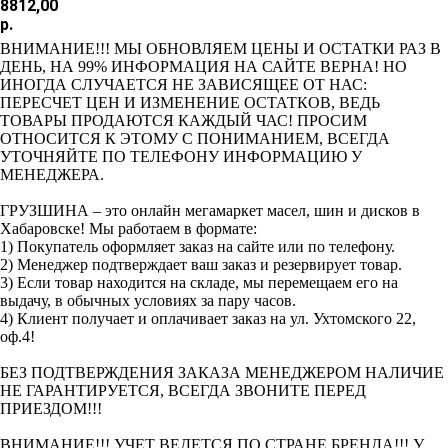
8812,00
р.
ВНИМАНИЕ!!! МЫ ОБНОВЛЯЕМ ЦЕНЫ И ОСТАТКИ РАЗ В
ДЕНЬ, НА 99% ИНФОРМАЦИЯ НА САЙТЕ ВЕРНА! НО
ИНОГДА СЛУЧАЕТСЯ НЕ ЗАВИСЯЩЕЕ ОТ НАС:
ПЕРЕСЧЕТ ЦЕН И ИЗМЕНЕНИЕ ОСТАТКОВ, ВЕДЬ
ТОВАРЫ ПРОДАЮТСЯ КАЖДЫЙ ЧАС! ПРОСИМ
ОТНОСИТСЯ К ЭТОМУ С ПОНИМАНИЕМ, ВСЕГДА
УТОЧНЯЙТЕ ПО ТЕЛЕФОНУ ИНФОРМАЦИЮ У
МЕНЕДЖЕРА.
ГРУЗШИНА – это онлайн мегамаркет масел, шин и дисков в
Хабаровске! Мы работаем в формате:
1) Покупатель оформляет заказ на сайте или по телефону.
2) Менеджер подтверждает ваш заказ и резервирует товар.
3) Если товар находится на складе, мы перемещаем его на
выдачу, в обычных условиях за пару часов.
4) Клиент получает и оплачивает заказ на ул. Ухтомского 22,
оф.4!
БЕЗ ПОДТВЕРЖДЕНИЯ ЗАКАЗА МЕНЕДЖЕРОМ НАЛИЧИЕ
НЕ ГАРАНТИРУЕТСЯ, ВСЕГДА ЗВОНИТЕ ПЕРЕД
ПРИЕЗДОМ!!!
ВНИМАНИЕ!!! УЧЕТ ВЕДЕТСЯ ПО СТРАНЕ БРЕНДА!!! У