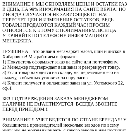
ВНИМАНИЕ!!! МЫ ОБНОВЛЯЕМ ЦЕНЫ И ОСТАТКИ РАЗ
В ДЕНЬ, НА 99% ИНФОРМАЦИЯ НА САЙТЕ ВЕРНА! НО
ИНОГДА СЛУЧАЕТСЯ НЕ ЗАВИСЯЩЕЕ ОТ НАС:
ПЕРЕСЧЕТ ЦЕН И ИЗМЕНЕНИЕ ОСТАТКОВ, ВЕДЬ
ТОВАРЫ ПРОДАЮТСЯ КАЖДЫЙ ЧАС! ПРОСИМ
ОТНОСИТСЯ К ЭТОМУ С ПОНИМАНИЕМ, ВСЕГДА
УТОЧНЯЙТЕ ПО ТЕЛЕФОНУ ИНФОРМАЦИЮ У
МЕНЕДЖЕРА.
ГРУЗШИНА – это онлайн мегамаркет масел, шин и дисков в
Хабаровске! Мы работаем в формате:
1) Покупатель оформляет заказ на сайте или по телефону.
2) Менеджер подтверждает ваш заказ и резервирует товар.
3) Если товар находится на складе, мы перемещаем его на
выдачу, в обычных условиях за пару часов.
4) Клиент получает и оплачивает заказ на ул. Ухтомского 22,
оф.4!
БЕЗ ПОДТВЕРЖДЕНИЯ ЗАКАЗА МЕНЕДЖЕРОМ
НАЛИЧИЕ НЕ ГАРАНТИРУЕТСЯ, ВСЕГДА ЗВОНИТЕ
ПЕРЕД ПРИЕЗДОМ!!!
ВНИМАНИЕ!!! УЧЕТ ВЕДЕТСЯ ПО СТРАНЕ БРЕНДА!!! У
большинства производителей несколько заводов по всему
миру, мы не можем выбирать, с какого завода к нам поступит