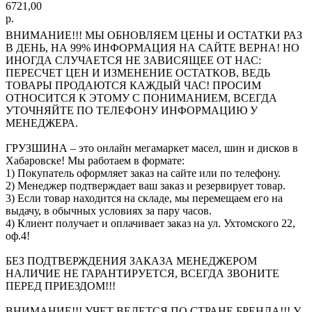
6721,00
р.
ВНИМАНИЕ!!! МЫ ОБНОВЛЯЕМ ЦЕНЫ И ОСТАТКИ РАЗ
В ДЕНЬ, НА 99% ИНФОРМАЦИЯ НА САЙТЕ ВЕРНА! НО
ИНОГДА СЛУЧАЕТСЯ НЕ ЗАВИСЯЩЕЕ ОТ НАС:
ПЕРЕСЧЕТ ЦЕН И ИЗМЕНЕНИЕ ОСТАТКОВ, ВЕДЬ
ТОВАРЫ ПРОДАЮТСЯ КАЖДЫЙ ЧАС! ПРОСИМ
ОТНОСИТСЯ К ЭТОМУ С ПОНИМАНИЕМ, ВСЕГДА
УТОЧНЯЙТЕ ПО ТЕЛЕФОНУ ИНФОРМАЦИЮ У
МЕНЕДЖЕРА.
ГРУЗШИНА – это онлайн мегамаркет масел, шин и дисков в
Хабаровске! Мы работаем в формате:
1) Покупатель оформляет заказ на сайте или по телефону.
2) Менеджер подтверждает ваш заказ и резервирует товар.
3) Если товар находится на складе, мы перемещаем его на
выдачу, в обычных условиях за пару часов.
4) Клиент получает и оплачивает заказ на ул. Ухтомского 22,
оф.4!
БЕЗ ПОДТВЕРЖДЕНИЯ ЗАКАЗА МЕНЕДЖЕРОМ
НАЛИЧИЕ НЕ ГАРАНТИРУЕТСЯ, ВСЕГДА ЗВОНИТЕ
ПЕРЕД ПРИЕЗДОМ!!!
ВНИМАНИЕ!!! УЧЕТ ВЕДЕТСЯ ПО СТРАНЕ БРЕНДА!!! У