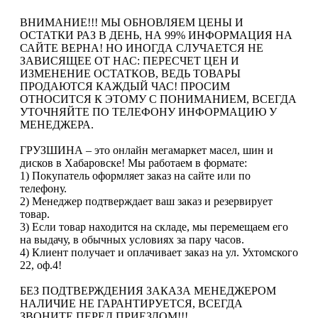
ВНИМАНИЕ!!! МЫ ОБНОВЛЯЕМ ЦЕНЫ И
ОСТАТКИ РАЗ В ДЕНЬ, НА 99% ИНФОРМАЦИЯ НА
САЙТЕ ВЕРНА! НО ИНОГДА СЛУЧАЕТСЯ НЕ
ЗАВИСЯЩЕЕ ОТ НАС: ПЕРЕСЧЕТ ЦЕН И
ИЗМЕНЕНИЕ ОСТАТКОВ, ВЕДЬ ТОВАРЫ
ПРОДАЮТСЯ КАЖДЫЙ ЧАС! ПРОСИМ
ОТНОСИТСЯ К ЭТОМУ С ПОНИМАНИЕМ, ВСЕГДА
УТОЧНЯЙТЕ ПО ТЕЛЕФОНУ ИНФОРМАЦИЮ У
МЕНЕДЖЕРА.
ГРУЗШИНА – это онлайн мегамаркет масел, шин и
дисков в Хабаровске! Мы работаем в формате:
1) Покупатель оформляет заказ на сайте или по
телефону.
2) Менеджер подтверждает ваш заказ и резервирует
товар.
3) Если товар находится на складе, мы перемещаем его
на выдачу, в обычных условиях за пару часов.
4) Клиент получает и оплачивает заказ на ул. Ухтомского
22, оф.4!
БЕЗ ПОДТВЕРЖДЕНИЯ ЗАКАЗА МЕНЕДЖЕРОМ
НАЛИЧИЕ НЕ ГАРАНТИРУЕТСЯ, ВСЕГДА
ЗВОНИТЕ ПЕРЕД ПРИЕЗДОМ!!!