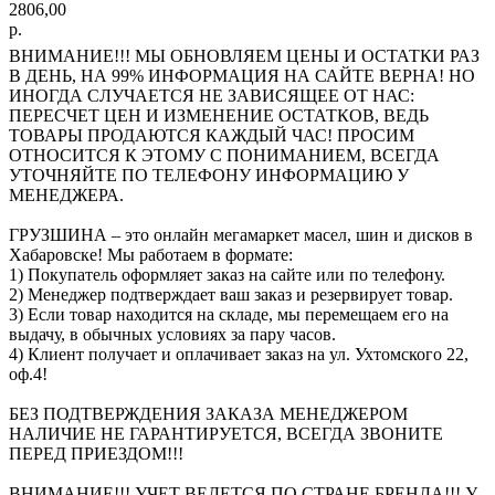
2806,00
р.
ВНИМАНИЕ!!! МЫ ОБНОВЛЯЕМ ЦЕНЫ И ОСТАТКИ РАЗ
В ДЕНЬ, НА 99% ИНФОРМАЦИЯ НА САЙТЕ ВЕРНА! НО
ИНОГДА СЛУЧАЕТСЯ НЕ ЗАВИСЯЩЕЕ ОТ НАС:
ПЕРЕСЧЕТ ЦЕН И ИЗМЕНЕНИЕ ОСТАТКОВ, ВЕДЬ
ТОВАРЫ ПРОДАЮТСЯ КАЖДЫЙ ЧАС! ПРОСИМ
ОТНОСИТСЯ К ЭТОМУ С ПОНИМАНИЕМ, ВСЕГДА
УТОЧНЯЙТЕ ПО ТЕЛЕФОНУ ИНФОРМАЦИЮ У
МЕНЕДЖЕРА.
ГРУЗШИНА – это онлайн мегамаркет масел, шин и дисков в
Хабаровске! Мы работаем в формате:
1) Покупатель оформляет заказ на сайте или по телефону.
2) Менеджер подтверждает ваш заказ и резервирует товар.
3) Если товар находится на складе, мы перемещаем его на
выдачу, в обычных условиях за пару часов.
4) Клиент получает и оплачивает заказ на ул. Ухтомского 22,
оф.4!
БЕЗ ПОДТВЕРЖДЕНИЯ ЗАКАЗА МЕНЕДЖЕРОМ
НАЛИЧИЕ НЕ ГАРАНТИРУЕТСЯ, ВСЕГДА ЗВОНИТЕ
ПЕРЕД ПРИЕЗДОМ!!!
ВНИМАНИЕ!!! УЧЕТ ВЕДЕТСЯ ПО СТРАНЕ БРЕНДА!!! У