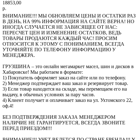
18853,00
р.
ВНИМАНИЕ!!! МЫ ОБНОВЛЯЕМ ЦЕНЫ И ОСТАТКИ РАЗ
В ДЕНЬ, НА 99% ИНФОРМАЦИЯ НА САЙТЕ ВЕРНА! НО
ИНОГДА СЛУЧАЕТСЯ НЕ ЗАВИСЯЩЕЕ ОТ НАС:
ПЕРЕСЧЕТ ЦЕН И ИЗМЕНЕНИЕ ОСТАТКОВ, ВЕДЬ
ТОВАРЫ ПРОДАЮТСЯ КАЖДЫЙ ЧАС! ПРОСИМ
ОТНОСИТСЯ К ЭТОМУ С ПОНИМАНИЕМ, ВСЕГДА
УТОЧНЯЙТЕ ПО ТЕЛЕФОНУ ИНФОРМАЦИЮ У
МЕНЕДЖЕРА.
ГРУЗШИНА – это онлайн мегамаркет масел, шин и дисков в
Хабаровске! Мы работаем в формате:
1) Покупатель оформляет заказ на сайте или по телефону.
2) Менеджер подтверждает ваш заказ и резервирует товар.
3) Если товар находится на складе, мы перемещаем его на
выдачу, в обычных условиях за пару часов.
4) Клиент получает и оплачивает заказ на ул. Ухтомского 22,
оф.4!
БЕЗ ПОДТВЕРЖДЕНИЯ ЗАКАЗА МЕНЕДЖЕРОМ
НАЛИЧИЕ НЕ ГАРАНТИРУЕТСЯ, ВСЕГДА ЗВОНИТЕ
ПЕРЕД ПРИЕЗДОМ!!!
ВНИМАНИЕ!!! УЧЕТ ВЕДЕТСЯ ПО СТРАНЕ БРЕНДА!!! У