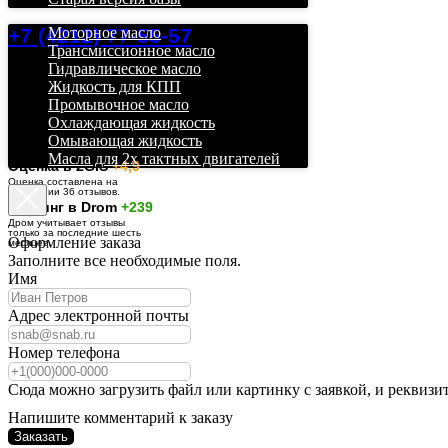
+7 (4212) 77-55-57
Моторное масло
Трансмиссионное масло
Гидравлическое масло
Жидкость для КПП
Промывочное масло
Охлаждающая жидкость
Омывающая жидкость
Масла для 2х тактных двигателей
О
ценка в 2GIS
+4,9
Оценка составлена на
основании 36 отзывов.
Рейтинг в Drom
+239
Дром учитывает отзывы
только за последние шесть
Оформление заказа
месяцев.
Заполните все необходимые поля.
Имя
Адрес электронной почты
Номер телефона
Сюда можно загрузить файл или картинку с заявкой, и реквизи
Напишите комментарий к заказу
Заказать