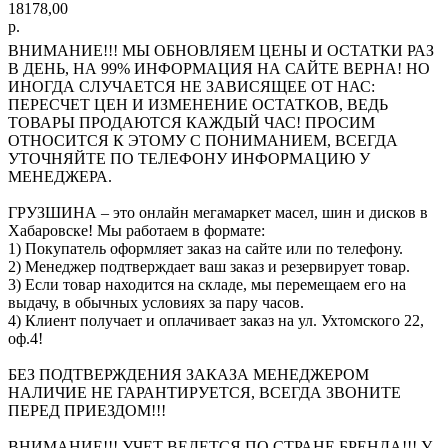
18178,00
р.
ВНИМАНИЕ!!! МЫ ОБНОВЛЯЕМ ЦЕНЫ И ОСТАТКИ РАЗ
В ДЕНЬ, НА 99% ИНФОРМАЦИЯ НА САЙТЕ ВЕРНА! НО
ИНОГДА СЛУЧАЕТСЯ НЕ ЗАВИСЯЩЕЕ ОТ НАС:
ПЕРЕСЧЕТ ЦЕН И ИЗМЕНЕНИЕ ОСТАТКОВ, ВЕДЬ
ТОВАРЫ ПРОДАЮТСЯ КАЖДЫЙ ЧАС! ПРОСИМ
ОТНОСИТСЯ К ЭТОМУ С ПОНИМАНИЕМ, ВСЕГДА
УТОЧНЯЙТЕ ПО ТЕЛЕФОНУ ИНФОРМАЦИЮ У
МЕНЕДЖЕРА.
ГРУЗШИНА – это онлайн мегамаркет масел, шин и дисков в
Хабаровске! Мы работаем в формате:
1) Покупатель оформляет заказ на сайте или по телефону.
2) Менеджер подтверждает ваш заказ и резервирует товар.
3) Если товар находится на складе, мы перемещаем его на
выдачу, в обычных условиях за пару часов.
4) Клиент получает и оплачивает заказ на ул. Ухтомского 22,
оф.4!
БЕЗ ПОДТВЕРЖДЕНИЯ ЗАКАЗА МЕНЕДЖЕРОМ
НАЛИЧИЕ НЕ ГАРАНТИРУЕТСЯ, ВСЕГДА ЗВОНИТЕ
ПЕРЕД ПРИЕЗДОМ!!!
ВНИМАНИЕ!!! УЧЕТ ВЕДЕТСЯ ПО СТРАНЕ БРЕНДА!!! У