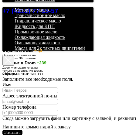
+7 (4212) 77-55-57
Моторное масло
Трансмиссионное масло
Гидравлическое масло
Жидкость для КПП
Промывочное масло
Охлаждающая жидкость
Омывающая жидкость
Масла для 2х тактных двигателей
О
ценка в 2GIS
+4,9
Оценка составлена на
основании 36 отзывов.
Рейтинг в Drom
+239
Дром учитывает отзывы
только за последние шесть
Оформление заказа
месяцев.
Заполните все необходимые поля.
Имя
Адрес электронной почты
Номер телефона
Сюда можно загрузить файл или картинку с заявкой, и реквизи
Напишите комментарий к заказу
Заказать