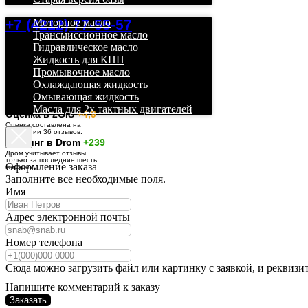
+7 (4212) 77-55-57
Моторное масло
Трансмиссионное масло
Гидравлическое масло
Жидкость для КПП
Промывочное масло
Охлаждающая жидкость
Омывающая жидкость
Масла для 2х тактных двигателей
О
ценка в 2GIS
+4,9
Оценка составлена на
основании 36 отзывов.
Рейтинг в Drom
+239
Дром учитывает отзывы
только за последние шесть
Оформление заказа
месяцев.
Заполните все необходимые поля.
Имя
Адрес электронной почты
Номер телефона
Сюда можно загрузить файл или картинку с заявкой, и реквизи
Напишите комментарий к заказу
Заказать