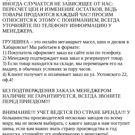
ИНОГДА СЛУЧАЕТСЯ НЕ ЗАВИСЯЩЕЕ ОТ НАС:
ПЕРЕСЧЕТ ЦЕН И ИЗМЕНЕНИЕ ОСТАТКОВ, ВЕДЬ
ТОВАРЫ ПРОДАЮТСЯ КАЖДЫЙ ЧАС! ПРОСИМ
ОТНОСИТСЯ К ЭТОМУ С ПОНИМАНИЕМ, ВСЕГДА
УТОЧНЯЙТЕ ПО ТЕЛЕФОНУ ИНФОРМАЦИЮ У
МЕНЕДЖЕРА.
ГРУЗШИНА – это онлайн мегамаркет масел, шин и дисков в
Хабаровске! Мы работаем в формате:
1) Покупатель оформляет заказ на сайте или по телефону.
2) Менеджер подтверждает ваш заказ и резервирует товар.
3) Если товар находится на складе, мы перемещаем его на
выдачу, в обычных условиях за пару часов.
4) Клиент получает и оплачивает заказ на ул. Ухтомского 22,
оф.4!
БЕЗ ПОДТВЕРЖДЕНИЯ ЗАКАЗА МЕНЕДЖЕРОМ
НАЛИЧИЕ НЕ ГАРАНТИРУЕТСЯ, ВСЕГДА ЗВОНИТЕ
ПЕРЕД ПРИЕЗДОМ!!!
ВНИМАНИЕ!!! УЧЕТ ВЕДЕТСЯ ПО СТРАНЕ БРЕНДА!!! У
большинства производителей несколько заводов по всему
миру, мы не можем выбирать, с какого завода к нам поступит
шина, если вам важно знать страну производства и год
выпуска, уточняйте эту информацию у менеджера!