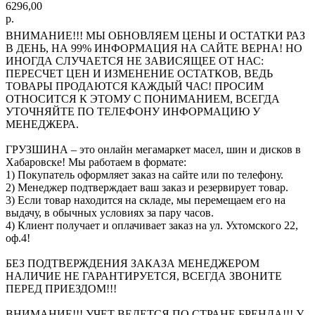
6296,00
р.
ВНИМАНИЕ!!! МЫ ОБНОВЛЯЕМ ЦЕНЫ И ОСТАТКИ РАЗ
В ДЕНЬ, НА 99% ИНФОРМАЦИЯ НА САЙТЕ ВЕРНА! НО
ИНОГДА СЛУЧАЕТСЯ НЕ ЗАВИСЯЩЕЕ ОТ НАС:
ПЕРЕСЧЕТ ЦЕН И ИЗМЕНЕНИЕ ОСТАТКОВ, ВЕДЬ
ТОВАРЫ ПРОДАЮТСЯ КАЖДЫЙ ЧАС! ПРОСИМ
ОТНОСИТСЯ К ЭТОМУ С ПОНИМАНИЕМ, ВСЕГДА
УТОЧНЯЙТЕ ПО ТЕЛЕФОНУ ИНФОРМАЦИЮ У
МЕНЕДЖЕРА.
ГРУЗШИНА – это онлайн мегамаркет масел, шин и дисков в
Хабаровске! Мы работаем в формате:
1) Покупатель оформляет заказ на сайте или по телефону.
2) Менеджер подтверждает ваш заказ и резервирует товар.
3) Если товар находится на складе, мы перемещаем его на
выдачу, в обычных условиях за пару часов.
4) Клиент получает и оплачивает заказ на ул. Ухтомского 22,
оф.4!
БЕЗ ПОДТВЕРЖДЕНИЯ ЗАКАЗА МЕНЕДЖЕРОМ
НАЛИЧИЕ НЕ ГАРАНТИРУЕТСЯ, ВСЕГДА ЗВОНИТЕ
ПЕРЕД ПРИЕЗДОМ!!!
ВНИМАНИЕ!!! УЧЕТ ВЕДЕТСЯ ПО СТРАНЕ БРЕНДА!!! У