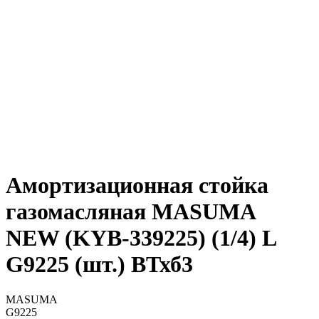
Амортизационная стойка
газомасляная MASUMA
NEW (KYB-339225) (1/4) L
G9225 (шт.) ВТхб3
MASUMA
G9225