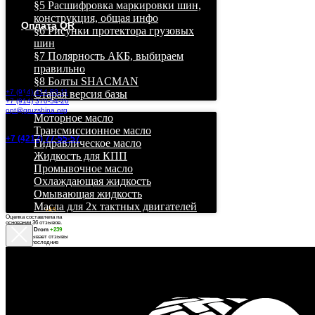
Грузовые и легковые шины в Хабаровске дешево,
§5 Расшифровка маркировки шин,
бесплатная доставка!
конструкция, общая инфо
Оплата QR
§6 Рисунки протектора грузовых
шин
Хабаровск, ул. Ухтомского
§7 Полярность АКБ, выбираем
22, оф. 4, 2й этаж.
ЖД Вокзал.
правильно
§8 Болты SHACMAN
+7 (914) 414-83-11
Старая версия базы
+7 (914) 370-54-26
opt@gruzshina.org
Моторное масло
Трансмиссионное масло
+7 (4212) 77-55-57
Гидравлическое масло
Жидкость для КПП
Промывочное масло
Охлаждающая жидкость
Омывающая жидкость
Масла для 2х тактных двигателей
О
ценка в 2GIS
+4,9
Оценка составлена на
основании 36 отзывов.
Рейтинг в Drom
+239
Дром учитывает отзывы
только за последние
шесть месяцев.