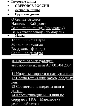
Грузовые шины
GREFORCE РОССИЯ
Легковые шины
Грузовые диски
Легковые диски
О бренде Greforce
Автокамеры
Наличие в Хабаровске
Ободные ленты
Весь каталог завода (по размеру)
АКБ
Весь каталог завода (по модели)
Масла
Топливные фильтры
Комплексное снабжение
Масляные фильтры
База знаний
Воздушные фильтры
О компании
Салонные фильтры
Контакты
§0 Правила эксплуатации
автомобильных шин АЭ 001-04 2004
г.
§1 Индексы скорости и нагрузки шин
§2 Соответствия шин,камер, ободных
лент
§3 Соответствие ширины шин и
дисков
§4 Классификация КГШ шин по
стандарту TRA + Маркировка
MAX
резиновой смеси