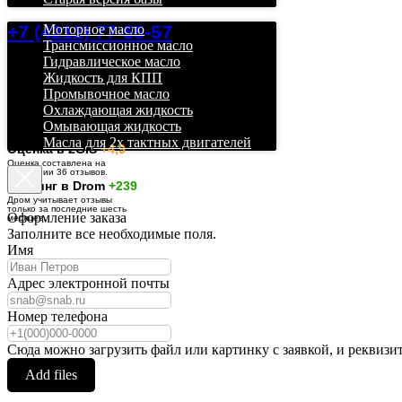
+7 (4212) 77-55-57
Моторное масло
Трансмиссионное масло
Гидравлическое масло
Жидкость для КПП
Промывочное масло
Охлаждающая жидкость
Омывающая жидкость
Масла для 2х тактных двигателей
О
ценка в 2GIS
+4,9
Оценка составлена на
основании 36 отзывов.
Рейтинг в Drom
+239
Дром учитывает отзывы
только за последние шесть
Оформление заказа
месяцев.
Заполните все необходимые поля.
Имя
Адрес электронной почты
Номер телефона
Сюда можно загрузить файл или картинку с заявкой, и реквизи
Add files