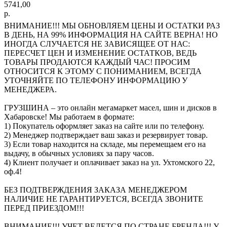
5741,00
р.
ВНИМАНИЕ!!! МЫ ОБНОВЛЯЕМ ЦЕНЫ И ОСТАТКИ РАЗ
В ДЕНЬ, НА 99% ИНФОРМАЦИЯ НА САЙТЕ ВЕРНА! НО
ИНОГДА СЛУЧАЕТСЯ НЕ ЗАВИСЯЩЕЕ ОТ НАС:
ПЕРЕСЧЕТ ЦЕН И ИЗМЕНЕНИЕ ОСТАТКОВ, ВЕДЬ
ТОВАРЫ ПРОДАЮТСЯ КАЖДЫЙ ЧАС! ПРОСИМ
ОТНОСИТСЯ К ЭТОМУ С ПОНИМАНИЕМ, ВСЕГДА
УТОЧНЯЙТЕ ПО ТЕЛЕФОНУ ИНФОРМАЦИЮ У
МЕНЕДЖЕРА.
ГРУЗШИНА – это онлайн мегамаркет масел, шин и дисков в
Хабаровске! Мы работаем в формате:
1) Покупатель оформляет заказ на сайте или по телефону.
2) Менеджер подтверждает ваш заказ и резервирует товар.
3) Если товар находится на складе, мы перемещаем его на
выдачу, в обычных условиях за пару часов.
4) Клиент получает и оплачивает заказ на ул. Ухтомского 22,
оф.4!
БЕЗ ПОДТВЕРЖДЕНИЯ ЗАКАЗА МЕНЕДЖЕРОМ
НАЛИЧИЕ НЕ ГАРАНТИРУЕТСЯ, ВСЕГДА ЗВОНИТЕ
ПЕРЕД ПРИЕЗДОМ!!!
ВНИМАНИЕ!!! УЧЕТ ВЕДЕТСЯ ПО СТРАНЕ БРЕНДА!!! У