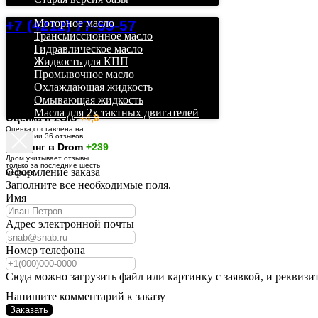
+7 (4212) 77-55-57
Моторное масло
Трансмиссионное масло
Гидравлическое масло
Жидкость для КПП
Промывочное масло
Охлаждающая жидкость
Омывающая жидкость
Масла для 2х тактных двигателей
О
ценка в 2GIS
+4,9
Оценка составлена на
основании 36 отзывов.
Рейтинг в Drom
+239
Дром учитывает отзывы
только за последние шесть
Оформление заказа
месяцев.
Заполните все необходимые поля.
Имя
Адрес электронной почты
Номер телефона
Сюда можно загрузить файл или картинку с заявкой, и реквизи
Напишите комментарий к заказу
Заказать