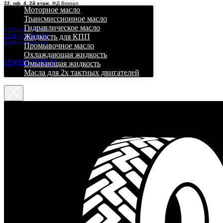
22, оф. 4, 2й этаж.
ЖД Вокзал.
Моторное масло
Трансмиссионное масло
Гидравлическое масло
+7 (914) 414-83-11
Жидкость для КПП
+7 (914) 370-54-26
opt@gruzshina.org
Промывочное масло
Охлаждающая жидкость
+7 (4212) 77-55-57
Омывающая жидкость
Масла для 2х тактных двигателей
О
ценка в 2GIS
+4,9
Оценка составлена на
основании 36 отзывов.
Рейтинг в Drom
+239
Дром учитывает отзывы
только за последние
шесть месяцев.