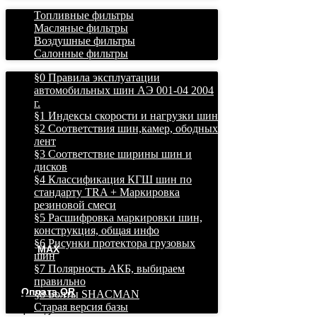
Топливные фильтры
Масляные фильтры
Воздушные фильтры
Салонные фильтры
§0 Правила эксплуатации
автомобильных шин АЭ 001-04 2004
г.
§1 Индексы скорости и нагрузки шин
§2 Соответствия шин,камер, ободных
лент
§3 Соответствие ширины шин и
дисков
§4 Классификация КГШ шин по
стандарту TRA + Маркировка
резиновой смеси
§5 Расшифровка маркировки шин,
конструкция, общая инфо
§6 Рисунки протектора грузовых
MAX
шин
§7 Полярность АКБ, выбираем
Грузовые и легковые шины в Хабаровске дешево,
правильно
бесплатная доставка!
Оплата QR
§8 Болты SHACMAN
Старая версия базы
Хабаровск, ул. Ухтомского