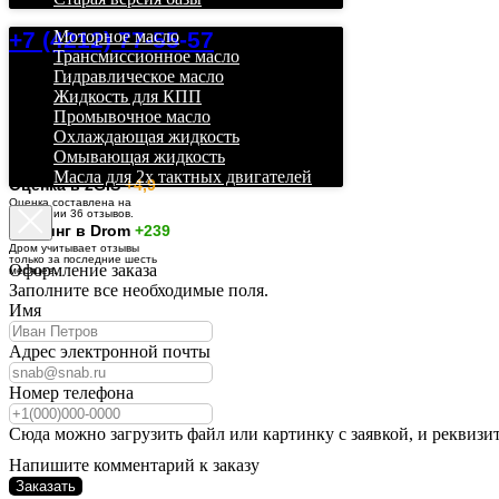
+7 (4212) 77-55-57
Моторное масло
Трансмиссионное масло
Гидравлическое масло
Жидкость для КПП
Промывочное масло
Охлаждающая жидкость
Омывающая жидкость
Масла для 2х тактных двигателей
О
ценка в 2GIS
+4,9
Оценка составлена на
основании 36 отзывов.
Рейтинг в Drom
+239
Дром учитывает отзывы
только за последние шесть
Оформление заказа
месяцев.
Заполните все необходимые поля.
Имя
Адрес электронной почты
Номер телефона
Сюда можно загрузить файл или картинку с заявкой, и реквизи
Напишите комментарий к заказу
Заказать