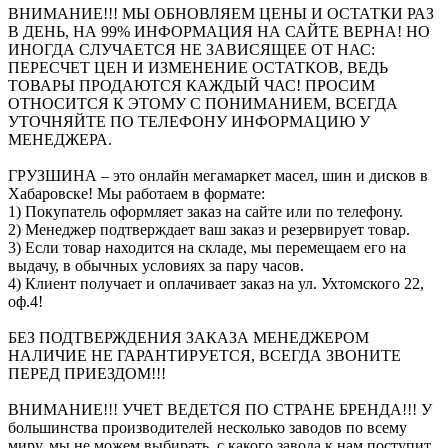
ВНИМАНИЕ!!! МЫ ОБНОВЛЯЕМ ЦЕНЫ И ОСТАТКИ РАЗ
В ДЕНЬ, НА 99% ИНФОРМАЦИЯ НА САЙТЕ ВЕРНА! НО
ИНОГДА СЛУЧАЕТСЯ НЕ ЗАВИСЯЩЕЕ ОТ НАС:
ПЕРЕСЧЕТ ЦЕН И ИЗМЕНЕНИЕ ОСТАТКОВ, ВЕДЬ
ТОВАРЫ ПРОДАЮТСЯ КАЖДЫЙ ЧАС! ПРОСИМ
ОТНОСИТСЯ К ЭТОМУ С ПОНИМАНИЕМ, ВСЕГДА
УТОЧНЯЙТЕ ПО ТЕЛЕФОНУ ИНФОРМАЦИЮ У
МЕНЕДЖЕРА.
ГРУЗШИНА – это онлайн мегамаркет масел, шин и дисков в
Хабаровске! Мы работаем в формате:
1) Покупатель оформляет заказ на сайте или по телефону.
2) Менеджер подтверждает ваш заказ и резервирует товар.
3) Если товар находится на складе, мы перемещаем его на
выдачу, в обычных условиях за пару часов.
4) Клиент получает и оплачивает заказ на ул. Ухтомского 22,
оф.4!
БЕЗ ПОДТВЕРЖДЕНИЯ ЗАКАЗА МЕНЕДЖЕРОМ
НАЛИЧИЕ НЕ ГАРАНТИРУЕТСЯ, ВСЕГДА ЗВОНИТЕ
ПЕРЕД ПРИЕЗДОМ!!!
ВНИМАНИЕ!!! УЧЕТ ВЕДЕТСЯ ПО СТРАНЕ БРЕНДА!!! У
большинства производителей несколько заводов по всему
миру, мы не можем выбирать, с какого завода к нам поступит