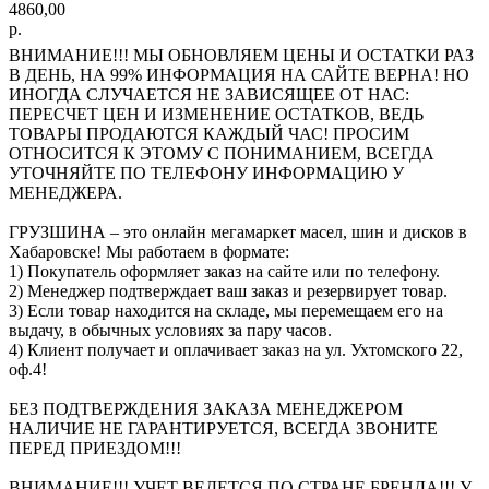
4860,00
р.
ВНИМАНИЕ!!! МЫ ОБНОВЛЯЕМ ЦЕНЫ И ОСТАТКИ РАЗ
В ДЕНЬ, НА 99% ИНФОРМАЦИЯ НА САЙТЕ ВЕРНА! НО
ИНОГДА СЛУЧАЕТСЯ НЕ ЗАВИСЯЩЕЕ ОТ НАС:
ПЕРЕСЧЕТ ЦЕН И ИЗМЕНЕНИЕ ОСТАТКОВ, ВЕДЬ
ТОВАРЫ ПРОДАЮТСЯ КАЖДЫЙ ЧАС! ПРОСИМ
ОТНОСИТСЯ К ЭТОМУ С ПОНИМАНИЕМ, ВСЕГДА
УТОЧНЯЙТЕ ПО ТЕЛЕФОНУ ИНФОРМАЦИЮ У
МЕНЕДЖЕРА.
ГРУЗШИНА – это онлайн мегамаркет масел, шин и дисков в
Хабаровске! Мы работаем в формате:
1) Покупатель оформляет заказ на сайте или по телефону.
2) Менеджер подтверждает ваш заказ и резервирует товар.
3) Если товар находится на складе, мы перемещаем его на
выдачу, в обычных условиях за пару часов.
4) Клиент получает и оплачивает заказ на ул. Ухтомского 22,
оф.4!
БЕЗ ПОДТВЕРЖДЕНИЯ ЗАКАЗА МЕНЕДЖЕРОМ
НАЛИЧИЕ НЕ ГАРАНТИРУЕТСЯ, ВСЕГДА ЗВОНИТЕ
ПЕРЕД ПРИЕЗДОМ!!!
ВНИМАНИЕ!!! УЧЕТ ВЕДЕТСЯ ПО СТРАНЕ БРЕНДА!!! У