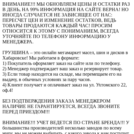
ВНИМАНИЕ!!! МЫ ОБНОВЛЯЕМ ЦЕНЫ И ОСТАТКИ РАЗ
В ДЕНЬ, НА 99% ИНФОРМАЦИЯ НА САЙТЕ ВЕРНА! НО
ИНОГДА СЛУЧАЕТСЯ НЕ ЗАВИСЯЩЕЕ ОТ НАС:
ПЕРЕСЧЕТ ЦЕН И ИЗМЕНЕНИЕ ОСТАТКОВ, ВЕДЬ
ТОВАРЫ ПРОДАЮТСЯ КАЖДЫЙ ЧАС! ПРОСИМ
ОТНОСИТСЯ К ЭТОМУ С ПОНИМАНИЕМ, ВСЕГДА
УТОЧНЯЙТЕ ПО ТЕЛЕФОНУ ИНФОРМАЦИЮ У
МЕНЕДЖЕРА.
ГРУЗШИНА – это онлайн мегамаркет масел, шин и дисков в
Хабаровске! Мы работаем в формате:
1) Покупатель оформляет заказ на сайте или по телефону.
2) Менеджер подтверждает ваш заказ и резервирует товар.
3) Если товар находится на складе, мы перемещаем его на
выдачу, в обычных условиях за пару часов.
4) Клиент получает и оплачивает заказ на ул. Ухтомского 22,
оф.4!
БЕЗ ПОДТВЕРЖДЕНИЯ ЗАКАЗА МЕНЕДЖЕРОМ
НАЛИЧИЕ НЕ ГАРАНТИРУЕТСЯ, ВСЕГДА ЗВОНИТЕ
ПЕРЕД ПРИЕЗДОМ!!!
ВНИМАНИЕ!!! УЧЕТ ВЕДЕТСЯ ПО СТРАНЕ БРЕНДА!!! У
большинства производителей несколько заводов по всему
миру, мы не можем выбирать, с какого завода к нам поступит