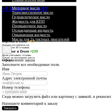
+7 (4212) 77-55-57
Моторное масло
Трансмиссионное масло
Гидравлическое масло
Жидкость для КПП
Промывочное масло
Охлаждающая жидкость
Омывающая жидкость
Масла для 2х тактных двигателей
О
ценка в 2GIS
+4,9
Оценка составлена на
основании 36 отзывов.
Рейтинг в Drom
+239
Дром учитывает отзывы
только за последние шесть
Оформление заказа
месяцев.
Заполните все необходимые поля.
Имя
Адрес электронной почты
Номер телефона
Сюда можно загрузить файл или картинку с заявкой, и реквизи
Напишите комментарий к заказу
Заказать