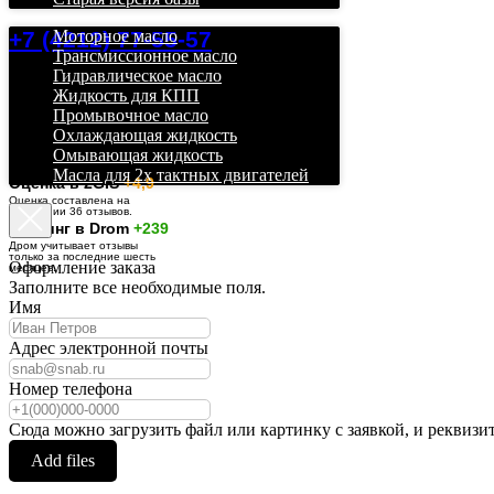
+7 (4212) 77-55-57
Моторное масло
Трансмиссионное масло
Гидравлическое масло
Жидкость для КПП
Промывочное масло
Охлаждающая жидкость
Омывающая жидкость
Масла для 2х тактных двигателей
О
ценка в 2GIS
+4,9
Оценка составлена на
основании 36 отзывов.
Рейтинг в Drom
+239
Дром учитывает отзывы
только за последние шесть
Оформление заказа
месяцев.
Заполните все необходимые поля.
Имя
Адрес электронной почты
Номер телефона
Сюда можно загрузить файл или картинку с заявкой, и реквизи
Add files