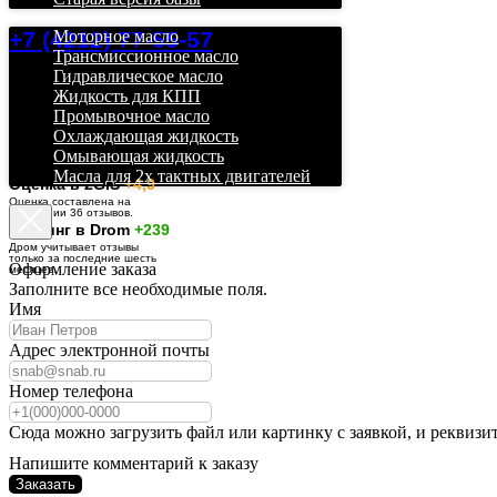
+7 (4212) 77-55-57
Моторное масло
Трансмиссионное масло
Гидравлическое масло
Жидкость для КПП
Промывочное масло
Охлаждающая жидкость
Омывающая жидкость
Масла для 2х тактных двигателей
О
ценка в 2GIS
+4,9
Оценка составлена на
основании 36 отзывов.
Рейтинг в Drom
+239
Дром учитывает отзывы
только за последние шесть
Оформление заказа
месяцев.
Заполните все необходимые поля.
Имя
Адрес электронной почты
Номер телефона
Сюда можно загрузить файл или картинку с заявкой, и реквизи
Напишите комментарий к заказу
Заказать