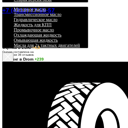
+7 (4212) 77-55-57
Моторное масло
Трансмиссионное масло
Гидравлическое масло
Жидкость для КПП
Промывочное масло
Охлаждающая жидкость
Омывающая жидкость
Масла для 2х тактных двигателей
О
ценка в 2GIS
+4,9
Оценка составлена на
основании 36 отзывов.
Рейтинг в Drom
+239
Дром учитывает отзывы
только за последние шесть
месяцев.