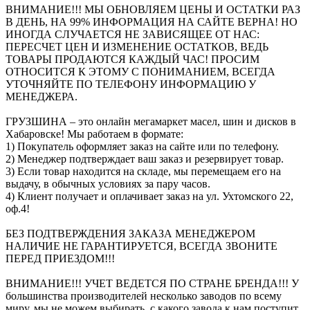
ВНИМАНИЕ!!! МЫ ОБНОВЛЯЕМ ЦЕНЫ И ОСТАТКИ РАЗ
В ДЕНЬ, НА 99% ИНФОРМАЦИЯ НА САЙТЕ ВЕРНА! НО
ИНОГДА СЛУЧАЕТСЯ НЕ ЗАВИСЯЩЕЕ ОТ НАС:
ПЕРЕСЧЕТ ЦЕН И ИЗМЕНЕНИЕ ОСТАТКОВ, ВЕДЬ
ТОВАРЫ ПРОДАЮТСЯ КАЖДЫЙ ЧАС! ПРОСИМ
ОТНОСИТСЯ К ЭТОМУ С ПОНИМАНИЕМ, ВСЕГДА
УТОЧНЯЙТЕ ПО ТЕЛЕФОНУ ИНФОРМАЦИЮ У
МЕНЕДЖЕРА.
ГРУЗШИНА – это онлайн мегамаркет масел, шин и дисков в
Хабаровске! Мы работаем в формате:
1) Покупатель оформляет заказ на сайте или по телефону.
2) Менеджер подтверждает ваш заказ и резервирует товар.
3) Если товар находится на складе, мы перемещаем его на
выдачу, в обычных условиях за пару часов.
4) Клиент получает и оплачивает заказ на ул. Ухтомского 22,
оф.4!
БЕЗ ПОДТВЕРЖДЕНИЯ ЗАКАЗА МЕНЕДЖЕРОМ
НАЛИЧИЕ НЕ ГАРАНТИРУЕТСЯ, ВСЕГДА ЗВОНИТЕ
ПЕРЕД ПРИЕЗДОМ!!!
ВНИМАНИЕ!!! УЧЕТ ВЕДЕТСЯ ПО СТРАНЕ БРЕНДА!!! У
большинства производителей несколько заводов по всему
миру, мы не можем выбирать, с какого завода к нам поступит