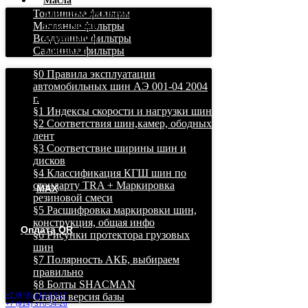
Масла
Топливные фильтры
Комплексное снабжение
Масляные фильтры
База знаний
Воздушные фильтры
О компании
Салонные фильтры
Контакты
§0 Правила эксплуатации
автомобильных шин АЭ 001-04 2004
г.
§1 Индексы скорости и нагрузки шин
§2 Соответствия шин,камер, ободных
лент
§3 Соответствие ширины шин и
дисков
§4 Классификация КГШ шин по
стандарту TRA + Маркировка
MAX
резиновой смеси
Грузовые и легковые шины в Хабаровске дешево,
§5 Расшифровка маркировки шин,
бесплатная доставка!
конструкция, общая инфо
Оплата QR
§6 Рисунки протектора грузовых
шин
Хабаровск, ул. Ухтомского
§7 Полярность АКБ, выбираем
22, оф. 4, 2й этаж.
ЖД Вокзал.
правильно
§8 Болты SHACMAN
+7 (914) 414-83-11
Старая версия базы
+7 (914) 370-54-26