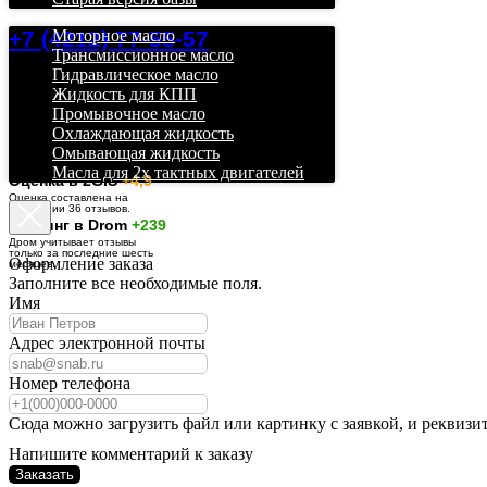
+7 (4212) 77-55-57
Моторное масло
Трансмиссионное масло
Гидравлическое масло
Жидкость для КПП
Промывочное масло
Охлаждающая жидкость
Омывающая жидкость
Масла для 2х тактных двигателей
О
ценка в 2GIS
+4,9
Оценка составлена на
основании 36 отзывов.
Рейтинг в Drom
+239
Дром учитывает отзывы
только за последние шесть
Оформление заказа
месяцев.
Заполните все необходимые поля.
Имя
Адрес электронной почты
Номер телефона
Сюда можно загрузить файл или картинку с заявкой, и реквизи
Напишите комментарий к заказу
Заказать