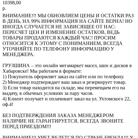
10398,00
р.
ВНИМАНИЕ!!! МЫ ОБНОВЛЯЕМ ЦЕНЫ И ОСТАТКИ РАЗ
В ДЕНЬ, НА 99% ИНФОРМАЦИЯ НА САЙТЕ ВЕРНА! НО
ИНОГДА СЛУЧАЕТСЯ НЕ ЗАВИСЯЩЕЕ ОТ НАС:
ПЕРЕСЧЕТ ЦЕН И ИЗМЕНЕНИЕ ОСТАТКОВ, ВЕДЬ
ТОВАРЫ ПРОДАЮТСЯ КАЖДЫЙ ЧАС! ПРОСИМ
ОТНОСИТСЯ К ЭТОМУ С ПОНИМАНИЕМ, ВСЕГДА
УТОЧНЯЙТЕ ПО ТЕЛЕФОНУ ИНФОРМАЦИЮ У
МЕНЕДЖЕРА.
ГРУЗШИНА – это онлайн мегамаркет масел, шин и дисков в
Хабаровске! Мы работаем в формате:
1) Покупатель оформляет заказ на сайте или по телефону.
2) Менеджер подтверждает ваш заказ и резервирует товар.
3) Если товар находится на складе, мы перемещаем его на
выдачу, в обычных условиях за пару часов.
4) Клиент получает и оплачивает заказ на ул. Ухтомского 22,
оф.4!
БЕЗ ПОДТВЕРЖДЕНИЯ ЗАКАЗА МЕНЕДЖЕРОМ
НАЛИЧИЕ НЕ ГАРАНТИРУЕТСЯ, ВСЕГДА ЗВОНИТЕ
ПЕРЕД ПРИЕЗДОМ!!!
ВНИМАНИЕ!!! УЧЕТ ВЕДЕТСЯ ПО СТРАНЕ БРЕНДА!!! У