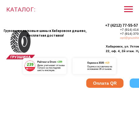
КАТАЛОГ:
+7 (4212) 77-55-57
+7 (914) 414
Грузовые и легковые шины в Хабаровске дешево,
+7 (914) 370
бесплатная доставка!
opt@gruzshi
Хабаровск, ул. Ухто
22, оф. 4, 2й этаж.
Ж
Рейтинг в Drom
+239
О
ценка в 2GIS
+4,9
Дром учитывает отзывы
Оценка составлена на
только за последние
основании 36 отзывов.
шесть месяцев.
Оплата QR