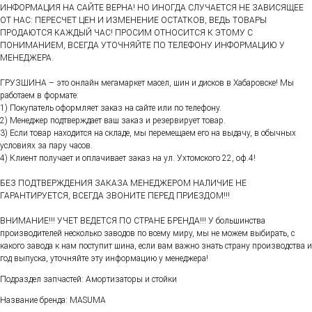
ИНФОРМАЦИЯ НА САЙТЕ ВЕРНА! НО ИНОГДА СЛУЧАЕТСЯ НЕ ЗАВИСЯЩЕЕ
ОТ НАС: ПЕРЕСЧЕТ ЦЕН И ИЗМЕНЕНИЕ ОСТАТКОВ, ВЕДЬ ТОВАРЫ
ПРОДАЮТСЯ КАЖДЫЙ ЧАС! ПРОСИМ ОТНОСИТСЯ К ЭТОМУ С
ПОНИМАНИЕМ, ВСЕГДА УТОЧНЯЙТЕ ПО ТЕЛЕФОНУ ИНФОРМАЦИЮ У
МЕНЕДЖЕРА.
ГРУЗШИНА – это онлайн мегамаркет масел, шин и дисков в Хабаровске! Мы
работаем в формате:
1) Покупатель оформляет заказ на сайте или по телефону.
2) Менеджер подтверждает ваш заказ и резервирует товар.
3) Если товар находится на складе, мы перемещаем его на выдачу, в обычных
условиях за пару часов.
4) Клиент получает и оплачивает заказ на ул. Ухтомского 22, оф.4!
БЕЗ ПОДТВЕРЖДЕНИЯ ЗАКАЗА МЕНЕДЖЕРОМ НАЛИЧИЕ НЕ
ГАРАНТИРУЕТСЯ, ВСЕГДА ЗВОНИТЕ ПЕРЕД ПРИЕЗДОМ!!!
ВНИМАНИЕ!!! УЧЕТ ВЕДЕТСЯ ПО СТРАНЕ БРЕНДА!!! У большинства
производителей несколько заводов по всему миру, мы не можем выбирать, с
какого завода к нам поступит шина, если вам важно знать страну производства и
год выпуска, уточняйте эту информацию у менеджера!
Подраздел запчастей: Амортизаторы и стойки
Название бренда: MASUMA