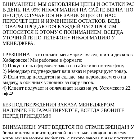
ВНИМАНИЕ!!! МЫ ОБНОВЛЯЕМ ЦЕНЫ И ОСТАТКИ РАЗ
В ДЕНЬ, НА 99% ИНФОРМАЦИЯ НА САЙТЕ ВЕРНА! НО
ИНОГДА СЛУЧАЕТСЯ НЕ ЗАВИСЯЩЕЕ ОТ НАС:
ПЕРЕСЧЕТ ЦЕН И ИЗМЕНЕНИЕ ОСТАТКОВ, ВЕДЬ
ТОВАРЫ ПРОДАЮТСЯ КАЖДЫЙ ЧАС! ПРОСИМ
ОТНОСИТСЯ К ЭТОМУ С ПОНИМАНИЕМ, ВСЕГДА
УТОЧНЯЙТЕ ПО ТЕЛЕФОНУ ИНФОРМАЦИЮ У
МЕНЕДЖЕРА.
ГРУЗШИНА – это онлайн мегамаркет масел, шин и дисков в
Хабаровске! Мы работаем в формате:
1) Покупатель оформляет заказ на сайте или по телефону.
2) Менеджер подтверждает ваш заказ и резервирует товар.
3) Если товар находится на складе, мы перемещаем его на
выдачу, в обычных условиях за пару часов.
4) Клиент получает и оплачивает заказ на ул. Ухтомского 22,
оф.4!
БЕЗ ПОДТВЕРЖДЕНИЯ ЗАКАЗА МЕНЕДЖЕРОМ
НАЛИЧИЕ НЕ ГАРАНТИРУЕТСЯ, ВСЕГДА ЗВОНИТЕ
ПЕРЕД ПРИЕЗДОМ!!!
ВНИМАНИЕ!!! УЧЕТ ВЕДЕТСЯ ПО СТРАНЕ БРЕНДА!!! У
большинства производителей несколько заводов по всему
миру, мы не можем выбирать, с какого завода к нам поступит