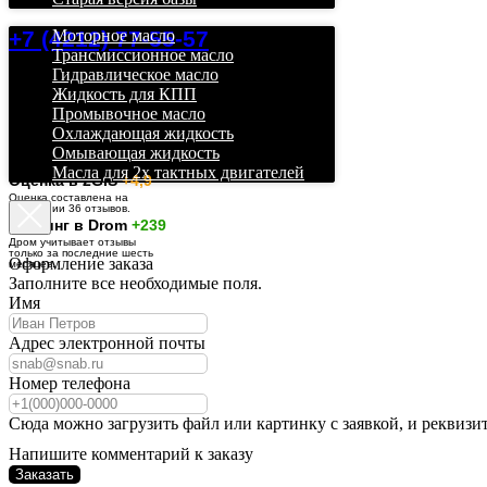
+7 (4212) 77-55-57
Моторное масло
Трансмиссионное масло
Гидравлическое масло
Жидкость для КПП
Промывочное масло
Охлаждающая жидкость
Омывающая жидкость
Масла для 2х тактных двигателей
О
ценка в 2GIS
+4,9
Оценка составлена на
основании 36 отзывов.
Рейтинг в Drom
+239
Дром учитывает отзывы
только за последние шесть
Оформление заказа
месяцев.
Заполните все необходимые поля.
Имя
Адрес электронной почты
Номер телефона
Сюда можно загрузить файл или картинку с заявкой, и реквизи
Напишите комментарий к заказу
Заказать