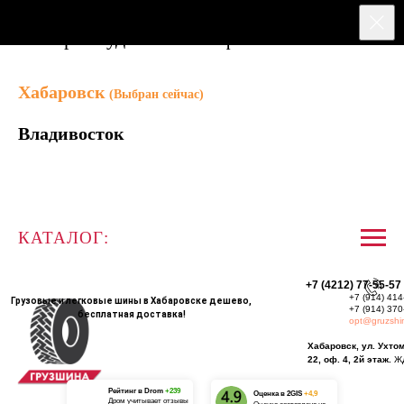
Выберете удобный вам филиал:
Хабаровск
(Выбран сейчас)
Владивосток
КАТАЛОГ:
+7 (4212) 77-55-57
+7 (914) 414
Грузовые и легковые шины в Хабаровске дешево,
+7 (914) 370
бесплатная доставка!
opt@gruzshi
Хабаровск, ул. Ухто
22, оф. 4, 2й этаж.
Ж
Рейтинг в Drom
+239
О
ценка в 2GIS
+4,9
Дром учитывает отзывы