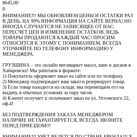
8645,00
р.
ВНИМАНИЕ!!! МЫ ОБНОВЛЯЕМ ЦЕНЫ И ОСТАТКИ РАЗ
В ДЕНЬ, НА 99% ИНФОРМАЦИЯ НА САЙТЕ ВЕРНА! НО
ИНОГДА СЛУЧАЕТСЯ НЕ ЗАВИСЯЩЕЕ ОТ НАС:
ПЕРЕСЧЕТ ЦЕН И ИЗМЕНЕНИЕ ОСТАТКОВ, ВЕДЬ
ТОВАРЫ ПРОДАЮТСЯ КАЖДЫЙ ЧАС! ПРОСИМ
ОТНОСИТСЯ К ЭТОМУ С ПОНИМАНИЕМ, ВСЕГДА
УТОЧНЯЙТЕ ПО ТЕЛЕФОНУ ИНФОРМАЦИЮ У
МЕНЕДЖЕРА.
ГРУЗШИНА – это онлайн мегамаркет масел, шин и дисков в
Хабаровске! Мы работаем в формате:
1) Покупатель оформляет заказ на сайте или по телефону.
2) Менеджер подтверждает ваш заказ и резервирует товар.
3) Если товар находится на складе, мы перемещаем его на
выдачу, в обычных условиях за пару часов.
4) Клиент получает и оплачивает заказ на ул. Ухтомского 22,
оф.4!
БЕЗ ПОДТВЕРЖДЕНИЯ ЗАКАЗА МЕНЕДЖЕРОМ
НАЛИЧИЕ НЕ ГАРАНТИРУЕТСЯ, ВСЕГДА ЗВОНИТЕ
ПЕРЕД ПРИЕЗДОМ!!!
ВНИМАНИЕ!!! УЧЕТ ВЕДЕТСЯ ПО СТРАНЕ БРЕНДА!!! У