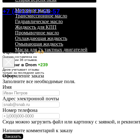
+7 (4212) 77-55-57
Моторное масло
Трансмиссионное масло
Гидравлическое масло
Жидкость для КПП
Промывочное масло
Охлаждающая жидкость
Омывающая жидкость
Масла для 2х тактных двигателей
О
ценка в 2GIS
+4,9
Оценка составлена на
основании 36 отзывов.
Рейтинг в Drom
+239
Дром учитывает отзывы
только за последние шесть
Оформление заказа
месяцев.
Заполните все необходимые поля.
Имя
Адрес электронной почты
Номер телефона
Сюда можно загрузить файл или картинку с заявкой, и реквизи
Напишите комментарий к заказу
Заказать