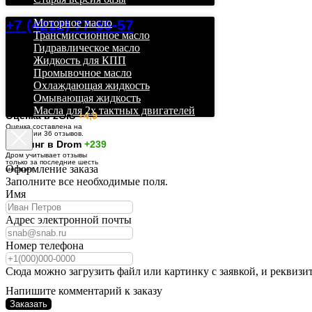
+7 (4212) 77-55-57
Моторное масло
Трансмиссионное масло
Гидравлическое масло
Жидкость для КПП
Промывочное масло
Охлаждающая жидкость
Омывающая жидкость
Масла для 2х тактных двигателей
О
ценка в 2GIS
+4,9
Оценка составлена на
основании 36 отзывов.
Рейтинг в Drom
+239
Дром учитывает отзывы
только за последние шесть
Оформление заказа
месяцев.
Заполните все необходимые поля.
Имя
Адрес электронной почты
Номер телефона
Сюда можно загрузить файл или картинку с заявкой, и реквизи
Напишите комментарий к заказу
Заказать