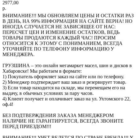
2977,00
р.
ВНИМАНИЕ!!! МЫ ОБНОВЛЯЕМ ЦЕНЫ И ОСТАТКИ РАЗ
В ДЕНЬ, НА 99% ИНФОРМАЦИЯ НА САЙТЕ ВЕРНА! НО
ИНОГДА СЛУЧАЕТСЯ НЕ ЗАВИСЯЩЕЕ ОТ НАС:
ПЕРЕСЧЕТ ЦЕН И ИЗМЕНЕНИЕ ОСТАТКОВ, ВЕДЬ
ТОВАРЫ ПРОДАЮТСЯ КАЖДЫЙ ЧАС! ПРОСИМ
ОТНОСИТСЯ К ЭТОМУ С ПОНИМАНИЕМ, ВСЕГДА
УТОЧНЯЙТЕ ПО ТЕЛЕФОНУ ИНФОРМАЦИЮ У
МЕНЕДЖЕРА.
ГРУЗШИНА – это онлайн мегамаркет масел, шин и дисков в
Хабаровске! Мы работаем в формате:
1) Покупатель оформляет заказ на сайте или по телефону.
2) Менеджер подтверждает ваш заказ и резервирует товар.
3) Если товар находится на складе, мы перемещаем его на
выдачу, в обычных условиях за пару часов.
4) Клиент получает и оплачивает заказ на ул. Ухтомского 22,
оф.4!
БЕЗ ПОДТВЕРЖДЕНИЯ ЗАКАЗА МЕНЕДЖЕРОМ
НАЛИЧИЕ НЕ ГАРАНТИРУЕТСЯ, ВСЕГДА ЗВОНИТЕ
ПЕРЕД ПРИЕЗДОМ!!!
ВНИМАНИЕ!!! УЧЕТ ВЕДЕТСЯ ПО СТРАНЕ БРЕНДА!!! У