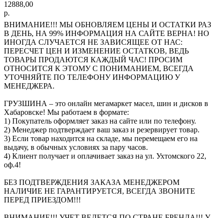
12888,00
р.
ВНИМАНИЕ!!! МЫ ОБНОВЛЯЕМ ЦЕНЫ И ОСТАТКИ РАЗ
В ДЕНЬ, НА 99% ИНФОРМАЦИЯ НА САЙТЕ ВЕРНА! НО
ИНОГДА СЛУЧАЕТСЯ НЕ ЗАВИСЯЩЕЕ ОТ НАС:
ПЕРЕСЧЕТ ЦЕН И ИЗМЕНЕНИЕ ОСТАТКОВ, ВЕДЬ
ТОВАРЫ ПРОДАЮТСЯ КАЖДЫЙ ЧАС! ПРОСИМ
ОТНОСИТСЯ К ЭТОМУ С ПОНИМАНИЕМ, ВСЕГДА
УТОЧНЯЙТЕ ПО ТЕЛЕФОНУ ИНФОРМАЦИЮ У
МЕНЕДЖЕРА.
ГРУЗШИНА – это онлайн мегамаркет масел, шин и дисков в
Хабаровске! Мы работаем в формате:
1) Покупатель оформляет заказ на сайте или по телефону.
2) Менеджер подтверждает ваш заказ и резервирует товар.
3) Если товар находится на складе, мы перемещаем его на
выдачу, в обычных условиях за пару часов.
4) Клиент получает и оплачивает заказ на ул. Ухтомского 22,
оф.4!
БЕЗ ПОДТВЕРЖДЕНИЯ ЗАКАЗА МЕНЕДЖЕРОМ
НАЛИЧИЕ НЕ ГАРАНТИРУЕТСЯ, ВСЕГДА ЗВОНИТЕ
ПЕРЕД ПРИЕЗДОМ!!!
ВНИМАНИЕ!!! УЧЕТ ВЕДЕТСЯ ПО СТРАНЕ БРЕНДА!!! У