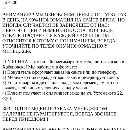
2479,00
р.
ВНИМАНИЕ!!! МЫ ОБНОВЛЯЕМ ЦЕНЫ И ОСТАТКИ РАЗ
В ДЕНЬ, НА 99% ИНФОРМАЦИЯ НА САЙТЕ ВЕРНА! НО
ИНОГДА СЛУЧАЕТСЯ НЕ ЗАВИСЯЩЕЕ ОТ НАС:
ПЕРЕСЧЕТ ЦЕН И ИЗМЕНЕНИЕ ОСТАТКОВ, ВЕДЬ
ТОВАРЫ ПРОДАЮТСЯ КАЖДЫЙ ЧАС! ПРОСИМ
ОТНОСИТСЯ К ЭТОМУ С ПОНИМАНИЕМ, ВСЕГДА
УТОЧНЯЙТЕ ПО ТЕЛЕФОНУ ИНФОРМАЦИЮ У
МЕНЕДЖЕРА.
ГРУЗШИНА – это онлайн мегамаркет масел, шин и дисков в
Хабаровске! Мы работаем в формате:
1) Покупатель оформляет заказ на сайте или по телефону.
2) Менеджер подтверждает ваш заказ и резервирует товар.
3) Если товар находится на складе, мы перемещаем его на
выдачу, в обычных условиях за пару часов.
4) Клиент получает и оплачивает заказ на ул. Ухтомского 22,
оф.4!
БЕЗ ПОДТВЕРЖДЕНИЯ ЗАКАЗА МЕНЕДЖЕРОМ
НАЛИЧИЕ НЕ ГАРАНТИРУЕТСЯ, ВСЕГДА ЗВОНИТЕ
ПЕРЕД ПРИЕЗДОМ!!!
ВНИМАНИЕ!!! УЧЕТ ВЕДЕТСЯ ПО СТРАНЕ БРЕНДА!!! У